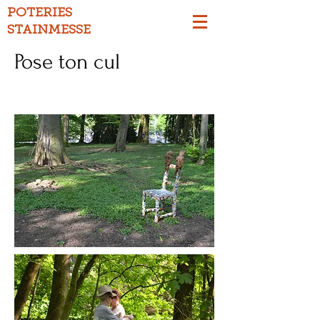
POTERIES
STAINMESSE
Pose ton cul
Chaises, mosaïque, masques en bois, colle,
2018.